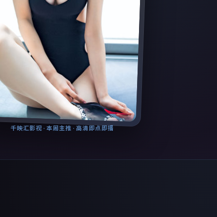
千映汇影视
· 本周主推 · 高清即点即播