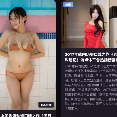
2023年6月12日起在韩国地区网络平
韩剧
支持高清与多语言字幕。影片在节奏
配乐上强调沉浸体验，可作为片单推
长文与专题策划的引用素材。
2017年韩国历史口碑之作《
改建记》流媒体平台热播榜常
2017年韩国历史口碑之作《老火车站
流媒体平台热播榜常客由朴赞郁执导
赵涛、陶虹领衔主演，孔刘、白宇等
演。剧情以历史类型为主线，融合韩
事与人物弧光，适合检索「历史电影 
郁 谭卓」等关键词的观众。2017年3
韩国地区网络平台首播，支持高清与
幕。影片在节奏、摄影与配乐上强调
验，可作为片单推荐、影评长文与专
134分钟
引用素材。
2年中国香港动漫口碑之作《冬日