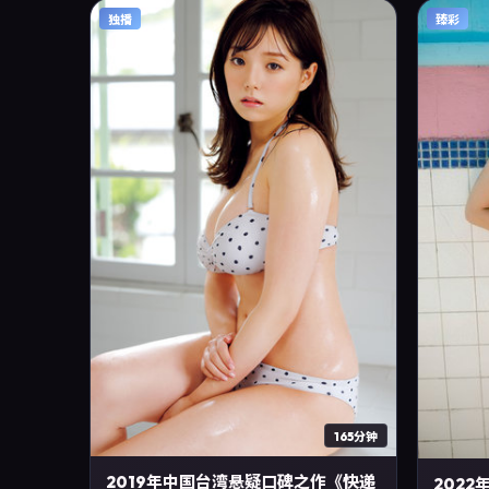
月13日完成新加坡摄制与后期，同年季度档期内
独播
臻彩
全渠道上线与二轮放映。影片在节奏、摄影与
配乐上强调沉浸体验，可作为片单推荐、影评
长文与专题策划的引用素材。
165分钟
2019年中国台湾悬疑口碑之作《快递
202