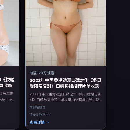
动漫
·
20万 观看
作《快递
2022年中国香港动漫口碑之作《冬日
单收录
暖阳与告别》口碑热播推荐片单收录
递员与年夜
2022年中国香港动漫口碑之作《冬日暖阳与告
执导，咏
别》口碑热播推荐片单收录由林超贤执导，赵
等联合出
涛、郭富城、王景春领衔主演，李政宰、肖
林超贤
执导
国台湾本
战、杨紫琼等联合出演。剧情以动漫类型为主
2022
134分钟
影 中国
线，融合中国香港本土叙事与人物弧光，适合
19年11
检索「动漫电影 中国香港 林超贤 赵涛」等关键
查看详情 →
后登陆流
词的观众。2022年7月24日起在香港地区网络