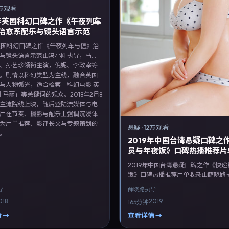
万 观看
8年英国科幻口碑之作《午夜列车
治愈系配乐与镜头语言示范
年英国科幻口碑之作《午夜列车与信》治
与镜头语言示范由冯小刚执导，马
、孙艺珍领衔主演，倪妮、李政宰等
。剧情以科幻类型为主线，融合英国
与人物弧光，适合检索「科幻电影 英
刚 马丽」等关键词的观众。2018年2月8
主流院线上映，随后登陆流媒体与电
片在节奏、摄影与配乐上强调沉浸体
为片单推荐、影评长文与专题策划的
悬疑
·
12万 观看
。
2019年中国台湾悬疑口碑之
员与年夜饭》口碑热播推荐片
2019年中国台湾悬疑口碑之作《快
饭》口碑热播推荐片单收录由薛晓路
梅、秦海璐、周迅领衔主演，河正宇
导
薛晓路
执导
演。剧情以悬疑类型为主线，融合中
018
2019
165分钟
土叙事与人物弧光，适合检索「悬疑电
台湾 薛晓路 咏梅」等关键词的观众。20
 →
查看详情 →
月14日于中国台湾主流院线上映，随