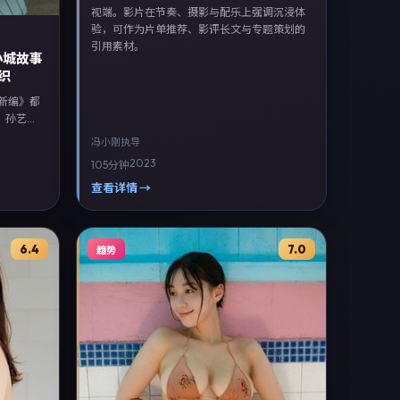
视端。影片在节奏、摄影与配乐上强调沉浸体
验，可作为片单推荐、影评长文与专题策划的
引用素材。
小城故事
织
事新编》都
，孙艺
梁朝伟、
冯小刚
执导
主线，融
2023
105分钟
索「奇幻
的观众。
查看详情 →
，随后登
影与配乐
影评长文
6.4
7.0
趋势