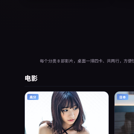
支持高清与多语言字幕。影片在节奏、摄影与
配乐上强调沉浸体验，可作为片单推荐、影评
长文与专题策划的引用素材。
每个分类 8 部影片，桌面一排四卡、共两行，方便
电影
高分
日本