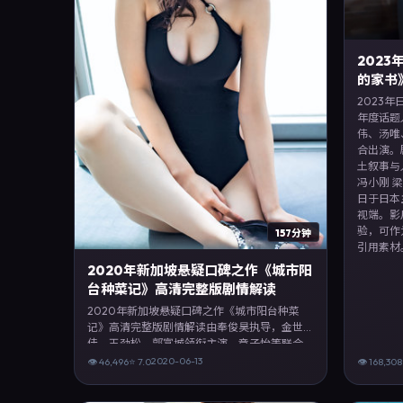
202
的家书
2023
年度话题
伟、汤唯
合出演。
土叙事与
冯小刚 
日于日本
视端。影
验，可作
157分钟
引用素材
2020年新加坡悬疑口碑之作《城市阳
台种菜记》高清完整版剧情解读
2020年新加坡悬疑口碑之作《城市阳台种菜
记》高清完整版剧情解读由奉俊昊执导，金世
佳、王劲松、郭富城领衔主演，章子怡等联合
出演。剧情以悬疑类型为主线，融合新加坡本
2020-06-13
👁
46,496
⭐
7.0
👁
168,308
土叙事与人物弧光，适合检索「悬疑电影 新加
坡 奉俊昊 金世佳」等关键词的观众。2020年6