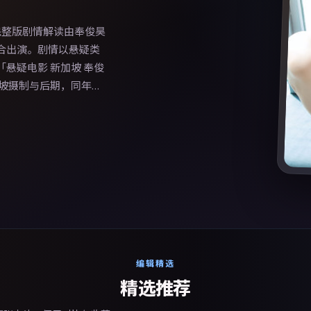
完整版剧情解读由奉俊昊
合出演。剧情以悬疑类
悬疑电影 新加坡 奉俊
加坡摄制与后期，同年季
配乐上强调沉浸体验，
编辑精选
精选推荐