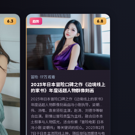
6.3
6.8
趋势
冒险
·
17万 观看
2023年日本冒险口碑之作《边境线上
的家书》年度话题人物群像刻画
2023年日本冒险口碑之作《边境线上的家书》
年度话题人物群像刻画由冯小刚执导，梁朝
伟、汤唯、袁泉领衔主演，赵涛、刘德华等联
合出演。剧情以冒险类型为主线，融合日本本
土叙事与人物弧光，适合检索「冒险电影 日本
冯小刚 梁朝伟」等关键词的观众。2023年2月
7日于日本主流院线上映，随后登陆流媒体与电