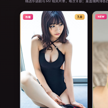
精选华语剧与 MV 相关片单，每次 8 部；桌面端两排
7.0
NEW
热播