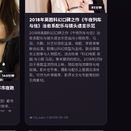
93分钟
2018年英国科幻口碑之作《午夜列车
与信》治愈系配乐与镜头语言示范
2018年英国科幻口碑之作《午夜列车与信》治
愈系配乐与镜头语言示范由冯小刚执导，马
丽、大鹏、孙艺珍领衔主演，倪妮、李政宰等
联合出演。剧情以科幻类型为主线，融合英国
本土叙事与人物弧光，适合检索「科幻电影 英
国 冯小刚 马丽」等关键词的观众。2018年2月8
日于英国主流院线上映，随后登陆流媒体与电
视端。影片在节奏、摄影与配乐上强调沉浸体
验，可作为片单推荐、影评长文与专题策划的
140分钟
引用素材。
都市夜跑
跑团》都市
李政宰、
艺珍、袁
线，融合
2018-02-08
👁
172,464
⭐
7.3
「动漫电
观众。