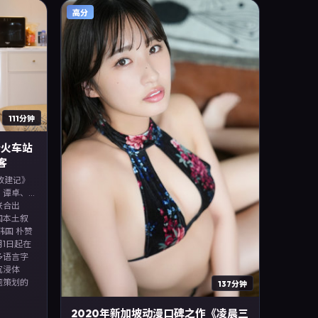
台首播，
高分
、摄影与
荐、影评
111分钟
老火车站
客
改建记》
，谭卓、
联合出
国本土叙
韩国 朴赞
月1日起在
多语言字
沉浸体
题策划的
137分钟
2020年新加坡动漫口碑之作《凌晨三