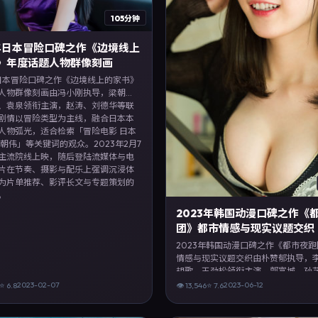
105分钟
3年日本冒险口碑之作《边境线上
》年度话题人物群像刻画
年日本冒险口碑之作《边境线上的家书》
人物群像刻画由冯小刚执导，梁朝
、袁泉领衔主演，赵涛、刘德华等联
剧情以冒险类型为主线，融合日本本
人物弧光，适合检索「冒险电影 日本
梁朝伟」等关键词的观众。2023年2月7
主流院线上映，随后登陆流媒体与电
片在节奏、摄影与配乐上强调沉浸体
为片单推荐、影评长文与专题策划的
。
2023年韩国动漫口碑之作《
团》都市情感与现实议题交织
2023年韩国动漫口碑之作《都市夜
情感与现实议题交织由朴赞郁执导，
胡歌、王劲松领衔主演，郭富城、孙
泉等联合出演。剧情以动漫类型为主
2023-02-07
2023-06-12
⭐
6.8
👁
13,546
⭐
7.6
韩国本土叙事与人物弧光，适合检索
影 韩国 朴赞郁 李政宰」等关键词的