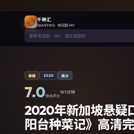
千映汇
QIANYING
· 电视剧·MV
2020
悬疑
高分
7.0
157分钟
综合评分
2020年新加坡悬
阳台种菜记》高清