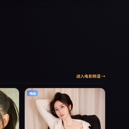
配乐上强
平台首播，支持高清与多语言字幕。影片在节
长文与专
奏、摄影与配乐上强调沉浸体验，可作为片单
推荐、影评长文与专题策划的引用素材。
进入
电影
频道 →
院线