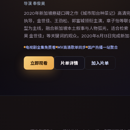
导演
奉俊昊
2020年新加坡悬疑口碑之作《城市阳台种菜记》高清
执导，金世佳、王劲松、郭富城领衔主演，章子怡等联
型为主线，融合新加坡本土叙事与人物弧光，适合检索「
昊 金世佳」等关键词的观众。2020年6月13日完成新
度档期内全渠道上线与二轮放映。影片在节奏、摄影与
电视剧全集免费看
MV高清歌单同步
国产热播一站聚合
可作为片单推荐、影评长文与专题策划的引用素材。
立即观看
片单详情
加入片单