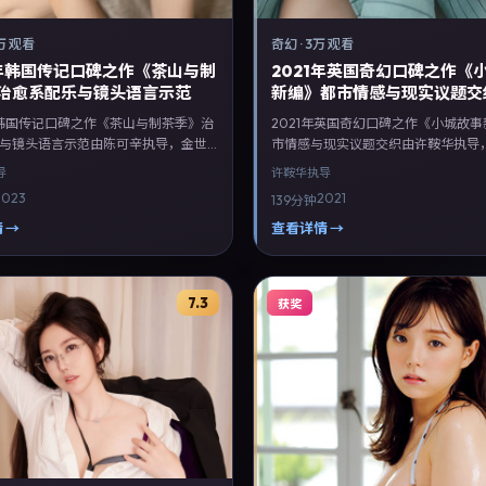
万 观看
奇幻
·
3万 观看
3年韩国传记口碑之作《茶山与制
2021年英国奇幻口碑之作《
治愈系配乐与镜头语言示范
新编》都市情感与现实议题交
年韩国传记口碑之作《茶山与制茶季》治
2021年英国奇幻口碑之作《小城故
与镜头语言示范由陈可辛执导，金世
市情感与现实议题交织由许鞍华执导
、李现领衔主演，汤唯、章子怡等联
珍、胡歌、蒋雯丽领衔主演，乔杉、
导
许鞍华
执导
剧情以传记类型为主线，融合韩国本
肖战等联合出演。剧情以奇幻类型为
2023
2021
139分钟
人物弧光，适合检索「传记电影 韩国
合英国本土叙事与人物弧光，适合检
金世佳」等关键词的观众。2023年3月
电影 英国 许鞍华 孙艺珍」等关键词
 →
查看详情 →
韩国主流院线上映，随后登陆流媒体与
2021年8月27日于英国主流院线上映
影片在节奏、摄影与配乐上强调沉浸
陆流媒体与电视端。影片在节奏、摄
作为片单推荐、影评长文与专题策划
上强调沉浸体验，可作为片单推荐、
7.3
获奖
材。
与专题策划的引用素材。