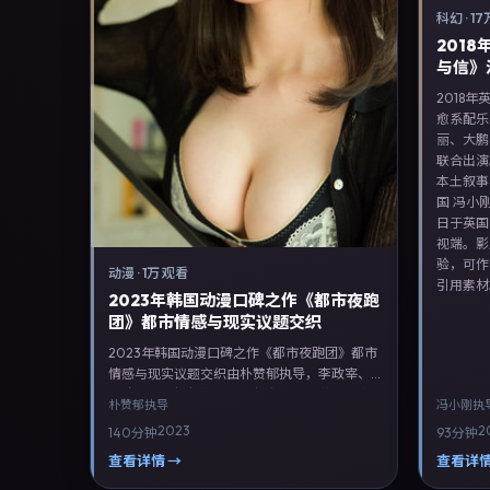
科幻
·
17
201
与信》
2018
愈系配乐
丽、大鹏
联合出演
本土叙事
国 冯小
日于英国
视端。影
验，可作
动漫
·
1万 观看
引用素材
2023年韩国动漫口碑之作《都市夜跑
团》都市情感与现实议题交织
2023年韩国动漫口碑之作《都市夜跑团》都市
情感与现实议题交织由朴赞郁执导，李政宰、
胡歌、王劲松领衔主演，郭富城、孙艺珍、袁
朴赞郁
执导
冯小刚
执
泉等联合出演。剧情以动漫类型为主线，融合
2023
2
140分钟
93分钟
韩国本土叙事与人物弧光，适合检索「动漫电
影 韩国 朴赞郁 李政宰」等关键词的观众。
查看详情 →
查看详情
2023年6月12日起在韩国地区网络平台首播，