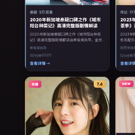
悬疑
·
5万 观看
传记
·
17
2020年新加坡悬疑口碑之作《城市
202
阳台种菜记》高清完整版剧情解读
茶季》
2020年新加坡悬疑口碑之作《城市阳台种菜
2023
记》高清完整版剧情解读由奉俊昊执导，金世
愈系配乐
佳、王劲松、郭富城领衔主演，章子怡等联合
佳、白客
奉俊昊
执导
陈可辛
执
出演。剧情以悬疑类型为主线，融合新加坡本
合出演。
2020
157分钟
124分钟
土叙事与人物弧光，适合检索「悬疑电影 新加
土叙事与
坡 奉俊昊 金世佳」等关键词的观众。2020年6
陈可辛 
查看详情 →
查看详情
月13日完成新加坡摄制与后期，同年季度档期
26日于
内全渠道上线与二轮放映。影片在节奏、摄影
电视端。
与配乐上强调沉浸体验，可作为片单推荐、影
体验，可
7.6
NEW
热播
评长文与专题策划的引用素材。
的引用素